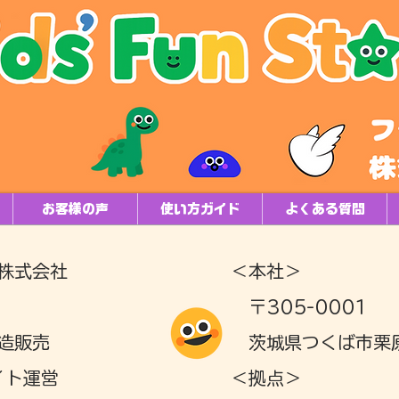
お客様の声
使い方ガイド
よくある質問
株式会社
＜本社＞
〒305-0001
造販売
茨城県つくば市栗原
ト運営
＜拠点＞