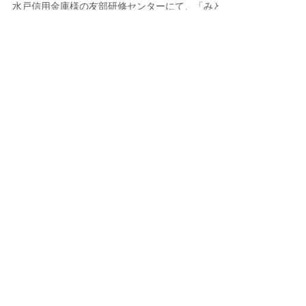
講演
水戸信用金庫様の友部研修センターにて、「みと
しん未来塾」の参加企業の経営者の方々が集まる
場にて、参加企業代表でセミナーを実施させて頂
きました。 企業数は20社程度が参加されました。
セミナー内容は、以下の通りです。 ・理念経営
（理念なき経営は生き残れない）...
特集記事
後でもう一度お試
しください
記事が公開されると、ここに